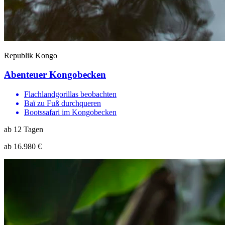
Republik Kongo
Abenteuer Kongobecken
Flachlandgorillas beobachten
Baï zu Fuß durchqueren
Bootssafari im Kongobecken
ab 12 Tagen
ab 16.980 €