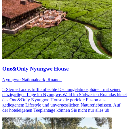
One&Only Nyungwe House
Nyungwe Nationalpark, Ruanda
5-Sterne-Luxus trifft auf echte Dschungelatmosphäre – mit seiner
einzigartigen Lage im Nyungwe-Wald im Südwesten Ruandas bietet
das One&Only Nyungwe House die perfekte Fusion aus
gediegenem Lifestyle und unvergesslichen Naturerlebnissen. Auf
der hoteleigenen Teeplantage können Sie nicht nur alles üb