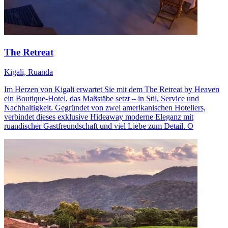
The Retreat
Kigali, Ruanda
Im Herzen von Kigali erwartet Sie mit dem The Retreat by Heaven
ein Boutique-Hotel, das Maßstäbe setzt – in Stil, Service und
Nachhaltigkeit. Gegründet von zwei amerikanischen Hoteliers,
verbindet dieses exklusive Hideaway moderne Eleganz mit
ruandischer Gastfreundschaft und viel Liebe zum Detail. O