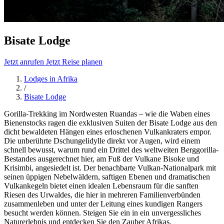
Bisate Lodge
Jetzt anrufen
Jetzt Reise planen
Lodges in Afrika
/
Bisate Lodge
Gorilla-Trekking im Nordwesten Ruandas – wie die Waben eines
Bienenstocks ragen die exklusiven Suiten der Bisate Lodge aus den
dicht bewaldeten Hängen eines erloschenen Vulkankraters empor.
Die unberührte Dschungelidylle direkt vor Augen, wird einem
schnell bewusst, warum rund ein Drittel des weltweiten Berggorilla-
Bestandes ausgerechnet hier, am Fuß der Vulkane Bisoke und
Krisimbi, angesiedelt ist. Der benachbarte Vulkan-Nationalpark mit
seinen üppigen Nebelwäldern, saftigen Ebenen und dramatischen
Vulkankegeln bietet einen idealen Lebensraum für die sanften
Riesen des Urwaldes, die hier in mehreren Familienverbünden
zusammenleben und unter der Leitung eines kundigen Rangers
besucht werden können. Steigen Sie ein in ein unvergessliches
Naturerlebnis und entdecken Sie den Zauber Afrikas.