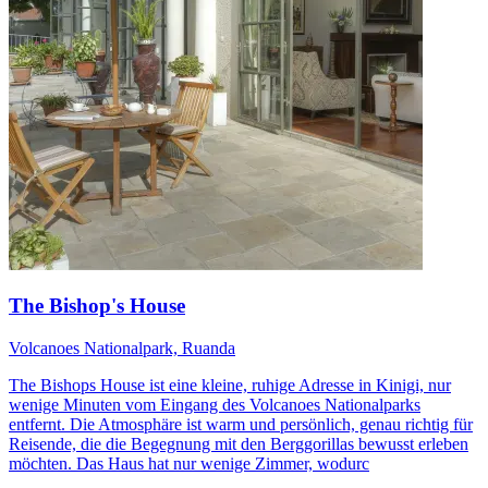
The Bishop's House
Volcanoes Nationalpark, Ruanda
The Bishops House ist eine kleine, ruhige Adresse in Kinigi, nur
wenige Minuten vom Eingang des Volcanoes Nationalparks
entfernt. Die Atmosphäre ist warm und persönlich, genau richtig für
Reisende, die die Begegnung mit den Berggorillas bewusst erleben
möchten. Das Haus hat nur wenige Zimmer, wodurc