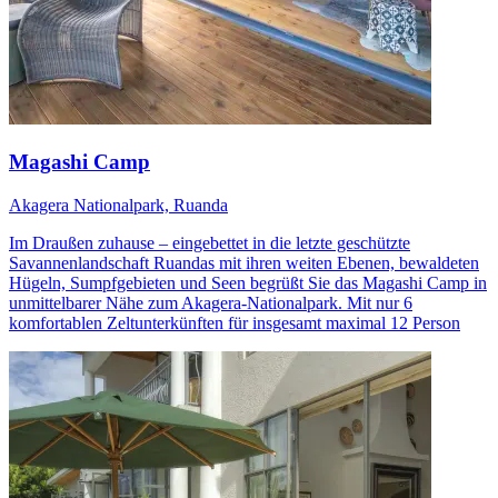
Magashi Camp
Akagera Nationalpark, Ruanda
Im Draußen zuhause – eingebettet in die letzte geschützte
Savannenlandschaft Ruandas mit ihren weiten Ebenen, bewaldeten
Hügeln, Sumpfgebieten und Seen begrüßt Sie das Magashi Camp in
unmittelbarer Nähe zum Akagera-Nationalpark. Mit nur 6
komfortablen Zeltunterkünften für insgesamt maximal 12 Person