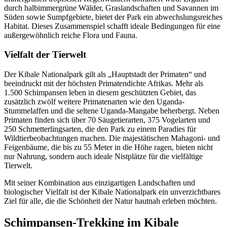
durch halbimmergrüne Wälder, Graslandschaften und Savannen im
Süden sowie Sumpfgebiete, bietet der Park ein abwechslungsreiches
Habitat. Dieses Zusammenspiel schafft ideale Bedingungen für eine
außergewöhnlich reiche Flora und Fauna.
Vielfalt der Tierwelt
Der Kibale Nationalpark gilt als „Hauptstadt der Primaten“ und
beeindruckt mit der höchsten Primatendichte Afrikas. Mehr als
1.500 Schimpansen leben in diesem geschützten Gebiet, das
zusätzlich zwölf weitere Primatenarten wie den Uganda-
Stummelaffen und die seltene Uganda-Mangabe beherbergt. Neben
Primaten finden sich über 70 Säugetierarten, 375 Vogelarten und
250 Schmetterlingsarten, die den Park zu einem Paradies für
Wildtierbeobachtungen machen. Die majestätischen Mahagoni- und
Feigenbäume, die bis zu 55 Meter in die Höhe ragen, bieten nicht
nur Nahrung, sondern auch ideale Nistplätze für die vielfältige
Tierwelt.
Mit seiner Kombination aus einzigartigen Landschaften und
biologischer Vielfalt ist der Kibale Nationalpark ein unverzichtbares
Ziel für alle, die die Schönheit der Natur hautnah erleben möchten.
Schimpansen-Trekking im Kibale