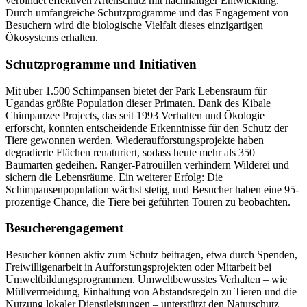
verbindet effektiven Artenschutz mit nachhaltiger Entwicklung.
Durch umfangreiche Schutzprogramme und das Engagement von
Besuchern wird die biologische Vielfalt dieses einzigartigen
Ökosystems erhalten.
Schutzprogramme und Initiativen
Mit über 1.500 Schimpansen bietet der Park Lebensraum für
Ugandas größte Population dieser Primaten. Dank des Kibale
Chimpanzee Projects, das seit 1993 Verhalten und Ökologie
erforscht, konnten entscheidende Erkenntnisse für den Schutz der
Tiere gewonnen werden. Wiederaufforstungsprojekte haben
degradierte Flächen renaturiert, sodass heute mehr als 350
Baumarten gedeihen. Ranger-Patrouillen verhindern Wilderei und
sichern die Lebensräume. Ein weiterer Erfolg: Die
Schimpansenpopulation wächst stetig, und Besucher haben eine 95-
prozentige Chance, die Tiere bei geführten Touren zu beobachten.
Besucherengagement
Besucher können aktiv zum Schutz beitragen, etwa durch Spenden,
Freiwilligenarbeit in Aufforstungsprojekten oder Mitarbeit bei
Umweltbildungsprogrammen. Umweltbewusstes Verhalten – wie
Müllvermeidung, Einhaltung von Abstandsregeln zu Tieren und die
Nutzung lokaler Dienstleistungen – unterstützt den Naturschutz