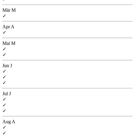
Mär
M
✓
Apr
A
✓
Mai
M
✓
✓
Jun
J
✓
✓
✓
Jul
J
✓
✓
✓
Aug
A
✓
✓