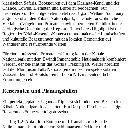
klassischen Safaris, Bootstouren auf dem Kazinga-Kanal und der
Chance, Löwen, Elefanten und Büffel zu beobachten. Für
Liebhaber von Feuchtgebieten bietet das Bigodi Wetland Sanctuary,
angrenzend an den Kibale Nationalpark, eine außergewöhnliche
Vielfalt an Vögeln und Primaten sowie einen tiefen Einblick in die
ökologische Bedeutung der Region. Ein weiteres Highlight ist die
Region der Ndali-Kasenda-Kraterseen, wo malerische Landschaften
und kulturelle Begegnungen mit den lokalen Gemeinden auf
Wanderer und Naturfreunde warten.
Für eine umfassende Primatenerfahrung kann der Kibale
Nationalpark mit dem Bwindi Impenetrable Nationalpark kombiniert
werden, der bekannt für das Gorilla-Trekking ist. Weiter nördlich
lädt der Murchison Falls Nationalpark mit seinen spektakulären
Wasserfällen und Bootstouren auf dem Nil zu abenteuerlichen
Erkundungen ein.
Reiserouten und Planungshilfen
Ein perfekt geplanter Uganda-Trip lässt sich mit einem Besuch im
Kibale Nationalpark ideal starten. Ein Beispiel für eine sechstägige
Reiseroute könnte wie folgt aussehen:
Tag 1-2: Ankunft in Entebbe und Transfer zum Kibale
Nationalpark. Start mit einem Schimpansen-Trekking und