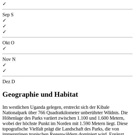
✓
Sep
S
✓
✓
✓
Okt
O
✓
Nov
N
✓
✓
Dez
D
Geographie und Habitat
Im westlichen Uganda gelegen, erstreckt sich der Kibale
Nationalpark über 766 Quadratkilometer unberührter Wildnis. Die
Höhenlage des Parks variiert zwischen 1.100 und 1.600 Metern,
wobei der höchste Punkt im Norden mit 1.590 Metern liegt. Diese
topografische Vielfalt prägt die Landschaft des Parks, die von
immergrünen tropischen Regenwäldern dominiert wird. Ergänzt