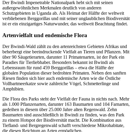
Der Bwindi Impenetrable Nationalpark hebt sich mit seinen
außergewöhnlichen Merkmalen deutlich von anderen
Schutzgebieten in Uganda ab. Als Heimat der Hälfte der weltweit
verbliebenen Berggorillas und mit seiner unglaublichen Biodiversität
ist er ein einzigartiges Naturwunder, das weltweit Beachtung findet.
Artenvielfalt und endemische Flora
Der Bwindi-Wald zählt zu den artenreichsten Gebieten Afrikas und
beherbergt eine beeindruckende Vielfalt an Tieren und Pflanzen. Mit
über 90 Säugetierarten, darunter 11 Primatenarten, ist der Park ein
Paradies für Tierliebhaber. Besonders bekannt ist Bwindi als
Lebensraum für rund 459 Berggorillas – etwa die Hälfte der
globalen Population dieser bedrohten Primaten. Neben den sanften
Riesen finden sich hier auch endemische Arten wie die Östliche
Vollbartmeerkatze sowie zahlreiche Vögel, Schmetterlinge und
Amphibien.
Die Flora des Parks steht der Vielfalt der Fauna in nichts nach. Mehr
als 1.000 Pflanzenarten, darunter 163 Baumarten und 104 Farnarten,
gedeihen in diesem über 25.000 Jahre alten Regenwald. Zehn
Baumarten sind ausschließlich in Bwindi zu finden, was den Park
zu einem Hotspot der Biodiversität macht. Die Kombination aus
Tiefland- und Bergregenwald schafft verschiedene Mikrohabitate,
die diesen Reichtum an Arten ermöglichen.