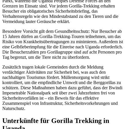
Parks, während die Uganda Peoples Defense Forces an den
Grenzen im Einsatz sind. Vor jedem Gorilla-Trekking erhalten
Besucher ein obligatorisches Sicherheitsbriefing, das
Verhaltensregeln wie den Mindestabstand zu den Tieren und die
Vermeidung lauter Geräusche erklärt.
Besondere Vorsicht gilt dem Gesundheitsschutz: Nur Besucher ab
15 Jahren dürfen an Gorilla-Trekking-Touren teilnehmen, um das
Risiko von Krankheitsübertragungen zu minimieren. Außerdem ist
eine Gelbfieberimpfung für die Einreise nach Uganda erforderlich.
Die Besucherzahlen pro Gorillagruppe sind auf acht Personen pro
Tag begrenzt, um die Tiere nicht zu überfordern.
Zusätzlich tragen lokale Gemeinden durch die Meldung
verdächtiger Aktivitäten zur Sicherheit bei, was auch den
nachhaltigen Tourismus fördert. Müllentsorgung wird strikt
kontrolliert, um die empfindliche Umwelt und die Berggorillas zu
schützen. Diese Maßnahmen haben dazu geführt, dass der Bwindi
Impenetrable Nationalpark seit über zwei Jahrzehnten frei von
Sicherheitsvorfällen ist – ein Beweis für das effektive
Zusammenspiel von Infrastruktur, Sicherheitsvorkehrungen und
Naturschutz.
Unterkünfte für Gorilla Trekking in
Uganda