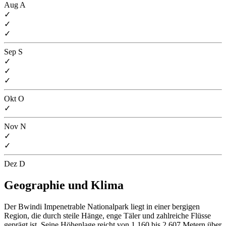
Aug
A
✓
✓
✓
Sep
S
✓
✓
✓
Okt
O
✓
Nov
N
✓
✓
Dez
D
Geographie und Klima
Der Bwindi Impenetrable Nationalpark liegt in einer bergigen
Region, die durch steile Hänge, enge Täler und zahlreiche Flüsse
geprägt ist. Seine Höhenlage reicht von 1.160 bis 2.607 Metern über