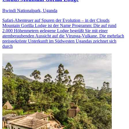
Bwindi Nationalpark, Uganda
Safari-Abenteuer auf Spuren der Evolution – in der Clouds
Mountain Gorilla Lodge ist der Name Programm: Die auf rund
2.000 Höhenmetern gelegene Lodge begrüßt Sie mit einer
atemberaubenden Aussicht auf die Virunga-Vulkane. Die mehrfach
preisgekrönte Unterkunft im Südwesten Ugandas zeichnet sich
durch