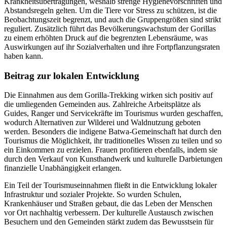
Krankheitsübertragungen, weshalb strenge Hygienevorschriften und
Abstandsregeln gelten. Um die Tiere vor Stress zu schützen, ist die
Beobachtungszeit begrenzt, und auch die Gruppengrößen sind strikt
reguliert. Zusätzlich führt das Bevölkerungswachstum der Gorillas
zu einem erhöhten Druck auf die begrenzten Lebensräume, was
Auswirkungen auf ihr Sozialverhalten und ihre Fortpflanzungsraten
haben kann.
Beitrag zur lokalen Entwicklung
Die Einnahmen aus dem Gorilla-Trekking wirken sich positiv auf
die umliegenden Gemeinden aus. Zahlreiche Arbeitsplätze als
Guides, Ranger und Servicekräfte im Tourismus wurden geschaffen,
wodurch Alternativen zur Wilderei und Waldnutzung geboten
werden. Besonders die indigene Batwa-Gemeinschaft hat durch den
Tourismus die Möglichkeit, ihr traditionelles Wissen zu teilen und so
ein Einkommen zu erzielen. Frauen profitieren ebenfalls, indem sie
durch den Verkauf von Kunsthandwerk und kulturelle Darbietungen
finanzielle Unabhängigkeit erlangen.
Ein Teil der Tourismuseinnahmen fließt in die Entwicklung lokaler
Infrastruktur und sozialer Projekte. So wurden Schulen,
Krankenhäuser und Straßen gebaut, die das Leben der Menschen
vor Ort nachhaltig verbessern. Der kulturelle Austausch zwischen
Besuchern und den Gemeinden stärkt zudem das Bewusstsein für