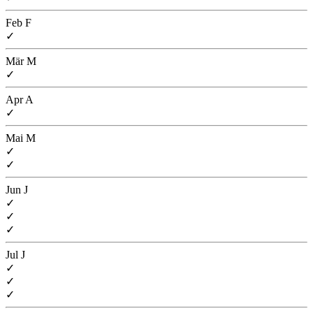
Feb
F
✓
Mär
M
✓
Apr
A
✓
Mai
M
✓
✓
Jun
J
✓
✓
✓
Jul
J
✓
✓
✓