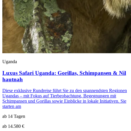
Uganda
Luxus Safari Uganda: Gorillas, Schimpansen & Nil
hautnah
Diese exklusive Rundreise führt Sie zu den spannendsten Regionen
Ugandas – mit Fokus auf Tierbeobachtung, Begegnungen mit
Schimpansen und Gorillas sowie Einblicke in lokale Initiativen. Sie
starten am
ab 14 Tagen
ab 14.580 €