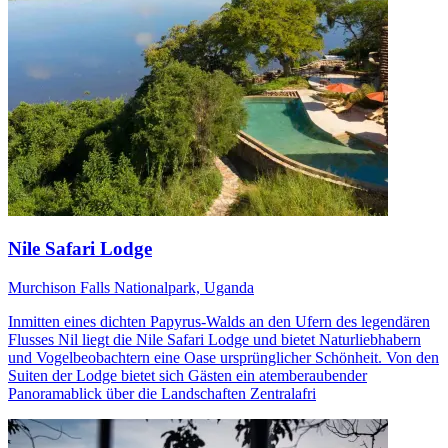
Nile Safari Lodge
Murchison Falls Nationalpark, Uganda
Inmitten eines dichten Papyrus-Walds an den Ufern des legendären
Flusses Nil liegt die Nile Safari Lodge und bietet Naturliebhabern
und Vogelbeobachtern eine Oase ursprünglicher Schönheit. Von den
Suiten der Lodge bietet sich Gästen ein atemberaubender
Panoramablick über die Landschaften Zentralafri