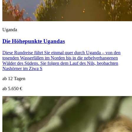
Uganda
Die Höhepunkte Ugandas
Diese Rundreise führt Sie einmal quer durch Uganda – von den
tosenden Wasserfällen im Norden bis in die nebelverhangenen
Wälder des Südens. Sie folgen dem Lauf des Nils, beobachten
Nashörner im Ziwa S
ab 12 Tagen
ab 5.650 €