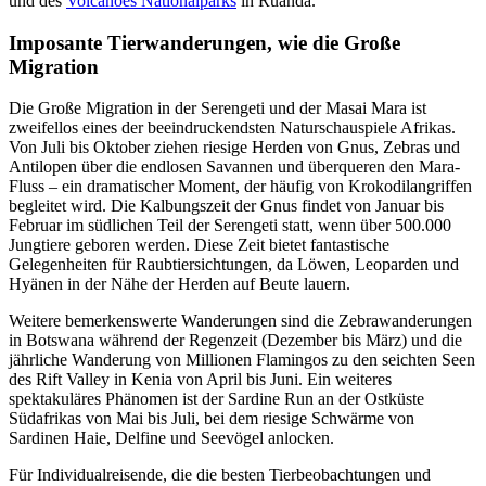
und des
Volcanoes Nationalparks
in Ruanda.
Imposante Tierwanderungen, wie die Große
Migration
Die Große Migration in der Serengeti und der Masai Mara ist
zweifellos eines der beeindruckendsten Naturschauspiele Afrikas.
Von Juli bis Oktober ziehen riesige Herden von Gnus, Zebras und
Antilopen über die endlosen Savannen und überqueren den Mara-
Fluss – ein dramatischer Moment, der häufig von Krokodilangriffen
begleitet wird. Die Kalbungszeit der Gnus findet von Januar bis
Februar im südlichen Teil der Serengeti statt, wenn über 500.000
Jungtiere geboren werden. Diese Zeit bietet fantastische
Gelegenheiten für Raubtiersichtungen, da Löwen, Leoparden und
Hyänen in der Nähe der Herden auf Beute lauern.
Weitere bemerkenswerte Wanderungen sind die Zebrawanderungen
in Botswana während der Regenzeit (Dezember bis März) und die
jährliche Wanderung von Millionen Flamingos zu den seichten Seen
des Rift Valley in Kenia von April bis Juni. Ein weiteres
spektakuläres Phänomen ist der Sardine Run an der Ostküste
Südafrikas von Mai bis Juli, bei dem riesige Schwärme von
Sardinen Haie, Delfine und Seevögel anlocken.
Für Individualreisende, die die besten Tierbeobachtungen und