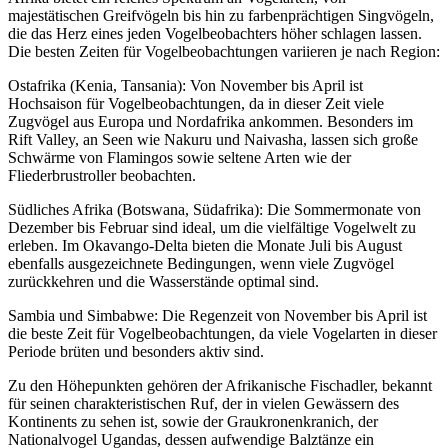
majestätischen Greifvögeln bis hin zu farbenprächtigen Singvögeln,
die das Herz eines jeden Vogelbeobachters höher schlagen lassen.
Die besten Zeiten für Vogelbeobachtungen variieren je nach Region:
Ostafrika (Kenia, Tansania): Von November bis April ist
Hochsaison für Vogelbeobachtungen, da in dieser Zeit viele
Zugvögel aus Europa und Nordafrika ankommen. Besonders im
Rift Valley, an Seen wie Nakuru und Naivasha, lassen sich große
Schwärme von Flamingos sowie seltene Arten wie der
Fliederbrustroller beobachten.
Südliches Afrika (Botswana, Südafrika): Die Sommermonate von
Dezember bis Februar sind ideal, um die vielfältige Vogelwelt zu
erleben. Im Okavango-Delta bieten die Monate Juli bis August
ebenfalls ausgezeichnete Bedingungen, wenn viele Zugvögel
zurückkehren und die Wasserstände optimal sind.
Sambia und Simbabwe: Die Regenzeit von November bis April ist
die beste Zeit für Vogelbeobachtungen, da viele Vogelarten in dieser
Periode brüten und besonders aktiv sind.
Zu den Höhepunkten gehören der Afrikanische Fischadler, bekannt
für seinen charakteristischen Ruf, der in vielen Gewässern des
Kontinents zu sehen ist, sowie der Graukronenkranich, der
Nationalvogel Ugandas, dessen aufwendige Balztänze ein