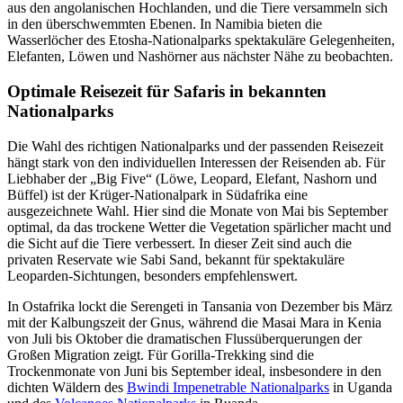
aus den angolanischen Hochlanden, und die Tiere versammeln sich
in den überschwemmten Ebenen. In Namibia bieten die
Wasserlöcher des Etosha-Nationalparks spektakuläre Gelegenheiten,
Elefanten, Löwen und Nashörner aus nächster Nähe zu beobachten.
Optimale Reisezeit für Safaris in bekannten
Nationalparks
Die Wahl des richtigen Nationalparks und der passenden Reisezeit
hängt stark von den individuellen Interessen der Reisenden ab. Für
Liebhaber der „Big Five“ (Löwe, Leopard, Elefant, Nashorn und
Büffel) ist der Krüger-Nationalpark in Südafrika eine
ausgezeichnete Wahl. Hier sind die Monate von Mai bis September
optimal, da das trockene Wetter die Vegetation spärlicher macht und
die Sicht auf die Tiere verbessert. In dieser Zeit sind auch die
privaten Reservate wie Sabi Sand, bekannt für spektakuläre
Leoparden-Sichtungen, besonders empfehlenswert.
In Ostafrika lockt die Serengeti in Tansania von Dezember bis März
mit der Kalbungszeit der Gnus, während die Masai Mara in Kenia
von Juli bis Oktober die dramatischen Flussüberquerungen der
Großen Migration zeigt. Für Gorilla-Trekking sind die
Trockenmonate von Juni bis September ideal, insbesondere in den
dichten Wäldern des
Bwindi Impenetrable Nationalparks
in Uganda