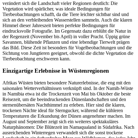
verändert sich die Landschaft vieler Regionen deutlich: Die
Vegetation wird spärlicher, was ideale Bedingungen für
Tierbeobachtungen schafft, da die Tiere leichter sichtbar sind und
sich an den verbleibenden Wasserstellen sammeln. Auch die klaren
Himmel dieser Jahreszeit bieten perfekte Bedingungen für
eindrucksvolle Fotografie. Im Gegensatz dazu erblüht die Natur in
der Regenzeit (November bis April) in voller Pracht. Üppig grüne
Savannen, blühende Pflanzen und eine lebendige Tierwelt prägen
das Bild. Diese Zeit ist besonders für Vogelbeobachtungen und die
Sichtung von Jungtieren geeignet, obwohl die dichte Vegetation die
Tierbeobachtung erschweren kann.
Einzigartige Erlebnisse in Wüstenregionen
Afrikas Wüsten bieten besondere Naturerlebnisse, die eng mit den
saisonalen Wetterverhältnissen verknüpft sind. In der Namib-Wüste
in Namibia etwa ist die Trockenzeit von Mai bis Oktober die beste
Reisezeit, um die beeindruckenden Dünenlandschaften und den
sternenübersäten Nachthimmel zu erleben. Hier sind die klaren,
trockenen Nächte ideal für Sterngucker, während die kühleren
Temperaturen die Erkundung der Dünen angenehmer machen. Im
August und September zeigt sich ein weiteres spektakuläres
Naturphänomen: Die Blütezeit im Namaqualand in Südafrika. Nach
ausreichenden Winterregen verwandelt sich die sonst trockene