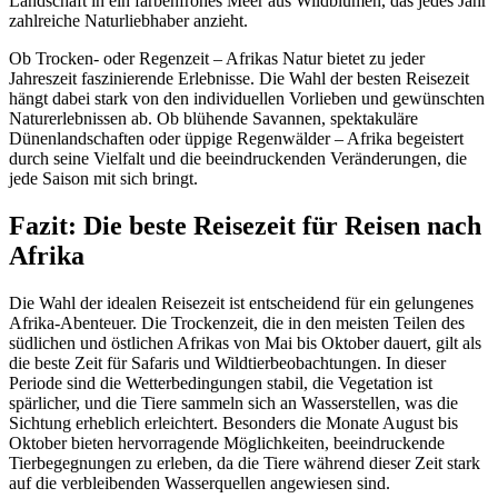
Landschaft in ein farbenfrohes Meer aus Wildblumen, das jedes Jahr
zahlreiche Naturliebhaber anzieht.
Ob Trocken- oder Regenzeit – Afrikas Natur bietet zu jeder
Jahreszeit faszinierende Erlebnisse. Die Wahl der besten Reisezeit
hängt dabei stark von den individuellen Vorlieben und gewünschten
Naturerlebnissen ab. Ob blühende Savannen, spektakuläre
Dünenlandschaften oder üppige Regenwälder – Afrika begeistert
durch seine Vielfalt und die beeindruckenden Veränderungen, die
jede Saison mit sich bringt.
Fazit: Die beste Reisezeit für Reisen nach
Afrika
Die Wahl der idealen Reisezeit ist entscheidend für ein gelungenes
Afrika-Abenteuer. Die Trockenzeit, die in den meisten Teilen des
südlichen und östlichen Afrikas von Mai bis Oktober dauert, gilt als
die beste Zeit für Safaris und Wildtierbeobachtungen. In dieser
Periode sind die Wetterbedingungen stabil, die Vegetation ist
spärlicher, und die Tiere sammeln sich an Wasserstellen, was die
Sichtung erheblich erleichtert. Besonders die Monate August bis
Oktober bieten hervorragende Möglichkeiten, beeindruckende
Tierbegegnungen zu erleben, da die Tiere während dieser Zeit stark
auf die verbleibenden Wasserquellen angewiesen sind.