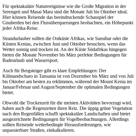
Für spektakuläre Naturereignisse wie die Große Migration in der
Serengeti und Masai Mara sind die Monate Juli bis Oktober ideal.
Hier können Reisende das beeindruckende Schauspiel der
Gnuherden bei den Flussüberquerungen beobachten, ein Höhepunkt
jeder Afrika-Reise.
Strandurlauber sollten die Ostküste Afrikas, wie Sansibar oder die
Küsten Kenias, zwischen Juni und Oktober besuchen, wenn das
Wetter sonnig und trocken ist. An der Küste Südafrikas hingegen
bieten die Monate November bis März perfekte Bedingungen für
Badeurlaub und Wassersport.
Auch für Bergsteiger gibt es klare Empfehlungen: Der
Kilimandscharo in Tansania ist von Dezember bis März und von Juli
bis Oktober am besten zu erklimmen, während der Mount Kenia im
Januar/Februar und August/September die optimalen Bedingungen
bietet.
Obwohl die Trockenzeit für die meisten Aktivitäten bevorzugt wird,
haben auch die Regenzeiten ihren Reiz. Die üppig grüne Vegetation
nach den Regenfällen schafft spektakuläre Landschaften und bietet
ausgezeichnete Bedingungen für Vogelbeobachtungen. Allerdings
sollten Reisende wetterbedingte Herausforderungen, wie
unpassierbare Straßen, einkalkulieren.