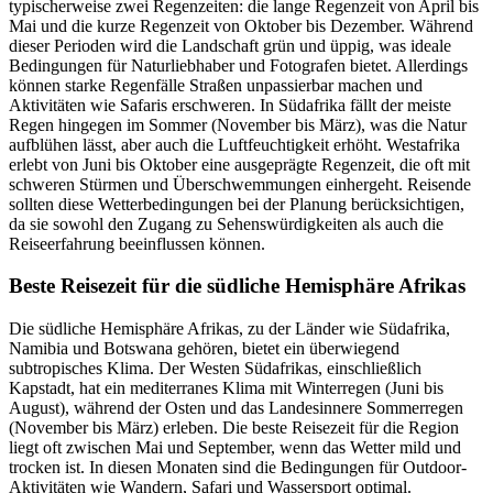
typischerweise zwei Regenzeiten: die lange Regenzeit von April bis
Mai und die kurze Regenzeit von Oktober bis Dezember. Während
dieser Perioden wird die Landschaft grün und üppig, was ideale
Bedingungen für Naturliebhaber und Fotografen bietet. Allerdings
können starke Regenfälle Straßen unpassierbar machen und
Aktivitäten wie Safaris erschweren. In Südafrika fällt der meiste
Regen hingegen im Sommer (November bis März), was die Natur
aufblühen lässt, aber auch die Luftfeuchtigkeit erhöht. Westafrika
erlebt von Juni bis Oktober eine ausgeprägte Regenzeit, die oft mit
schweren Stürmen und Überschwemmungen einhergeht. Reisende
sollten diese Wetterbedingungen bei der Planung berücksichtigen,
da sie sowohl den Zugang zu Sehenswürdigkeiten als auch die
Reiseerfahrung beeinflussen können.
Beste Reisezeit für die südliche Hemisphäre Afrikas
Die südliche Hemisphäre Afrikas, zu der Länder wie Südafrika,
Namibia und Botswana gehören, bietet ein überwiegend
subtropisches Klima. Der Westen Südafrikas, einschließlich
Kapstadt, hat ein mediterranes Klima mit Winterregen (Juni bis
August), während der Osten und das Landesinnere Sommerregen
(November bis März) erleben. Die beste Reisezeit für die Region
liegt oft zwischen Mai und September, wenn das Wetter mild und
trocken ist. In diesen Monaten sind die Bedingungen für Outdoor-
Aktivitäten wie Wandern, Safari und Wassersport optimal.