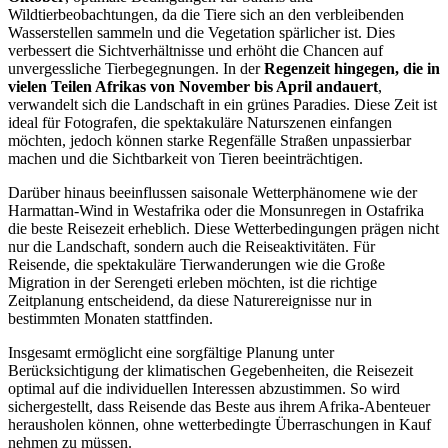
Wildtierbeobachtungen, da die Tiere sich an den verbleibenden
Wasserstellen sammeln und die Vegetation spärlicher ist. Dies
verbessert die Sichtverhältnisse und erhöht die Chancen auf
unvergessliche Tierbegegnungen. In der
Regenzeit hingegen, die in
vielen Teilen Afrikas von November bis April andauert
,
verwandelt sich die Landschaft in ein grünes Paradies. Diese Zeit ist
ideal für Fotografen, die spektakuläre Naturszenen einfangen
möchten, jedoch können starke Regenfälle Straßen unpassierbar
machen und die Sichtbarkeit von Tieren beeinträchtigen.
Darüber hinaus beeinflussen saisonale Wetterphänomene wie der
Harmattan-Wind in Westafrika oder die Monsunregen in Ostafrika
die beste Reisezeit erheblich. Diese Wetterbedingungen prägen nicht
nur die Landschaft, sondern auch die Reiseaktivitäten. Für
Reisende, die spektakuläre Tierwanderungen wie die Große
Migration in der Serengeti erleben möchten, ist die richtige
Zeitplanung entscheidend, da diese Naturereignisse nur in
bestimmten Monaten stattfinden.
Insgesamt ermöglicht eine sorgfältige Planung unter
Berücksichtigung der klimatischen Gegebenheiten, die Reisezeit
optimal auf die individuellen Interessen abzustimmen. So wird
sichergestellt, dass Reisende das Beste aus ihrem Afrika-Abenteuer
herausholen können, ohne wetterbedingte Überraschungen in Kauf
nehmen zu müssen.